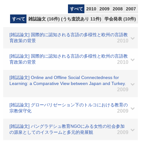
すべて
2010
2009
2008
2007
すべて
雑誌論文 (16件) (うち査読あり 11件)
学会発表 (10件)
[雑誌論文] 国際的に認知される言語の多様性と欧州の言語教
育政策の背景
2010
[雑誌論文] 国際的に認知される言語の多様性と欧州の言語教
育政策の背景
2010
[雑誌論文] Online and Offline Social Connectedness for
Learning: a Comparative View between Japan and Turkey.
2009
[雑誌論文] グローバリゼーション下のトルコにおける教育の
宗教保守化
2009
[雑誌論文] バングラデシュ教育NGOにみる女性の社会参加
の源泉としてのイスラームと多元的発展観
2009