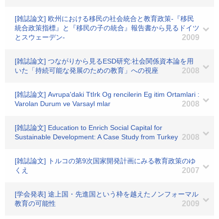
[雑誌論文] 欧州における移民の社会統合と教育政策-『移民
統合政策指標』と『移民の子の統合』報告書から見るドイツ
とスウェーデン-
2009
[雑誌論文] つながりから見るESD研究:社会関係資本論を用
いた「持続可能な発展のための教育」への視座
2008
[雑誌論文] Avrupa'daki TtIrk Og rencilerin Eg itim Ortamlari :
Varolan Durum ve Varsayl mlar
2008
[雑誌論文] Education to Enrich Social Capital for
Sustainable Development: A Case Study from Turkey
2008
[雑誌論文] トルコの第9次国家開発計画にみる教育政策のゆ
くえ
2007
[学会発表] 途上国・先進国という枠を越えたノンフォーマル
教育の可能性
2009