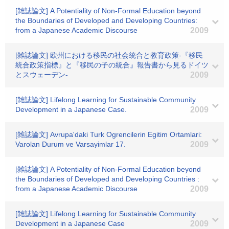
[雑誌論文] A Potentiality of Non-Formal Education beyond
the Boundaries of Developed and Developing Countries:
from a Japanese Academic Discourse
2009
[雑誌論文] 欧州における移民の社会統合と教育政策-『移民
統合政策指標』と『移民の子の統合』報告書から見るドイツ
とスウェーデン-
2009
[雑誌論文] Lifelong Learning for Sustainable Community
Development in a Japanese Case.
2009
[雑誌論文] Avrupa'daki Turk Ogrencilerin Egitim Ortamlari:
Varolan Durum ve Varsayimlar 17.
2009
[雑誌論文] A Potentiality of Non-Formal Education beyond
the Boundaries of Developed and Developing Countries :
from a Japanese Academic Discourse
2009
[雑誌論文] Lifelong Learning for Sustainable Community
Development in a Japanese Case
2009