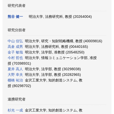
研究代表者
熊谷 健一
明治大学, 法務研究科, 教授 (20264004)
研究分担者
中山 信弘
明治大学, 研究・知財戦略機構, 教授 (40009816)
高倉 成男
明治大学, 法務研究科, 教授 (00440165)
金子 敏哉
明治大学, 法学部, 准教授 (20548250)
今村 哲也
明治大学, 情報コミュニケーション学部, 准授
授 (70398931)
夏井 高人
明治大学, 法学部, 教授 (30298038)
大野 幸夫
明治大学, 法学部, 教授 (20282965)
棚橋 祐治
金沢工業大学, 知的創造システム, 教
授 (80298702)
連携研究者
杉光 一成
金沢工業大学, 知的創造システム, 教