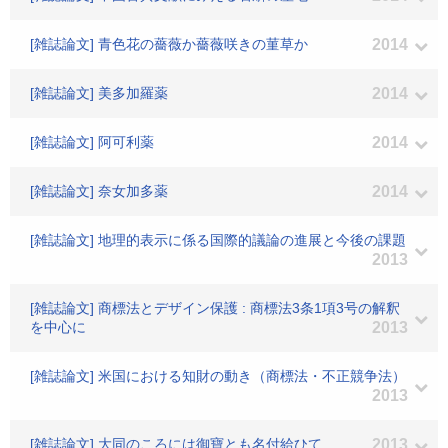
[雑誌論文] 青色花の薔薇か薔薇咲きの菫草か
2014
[雑誌論文] 美多加羅薬
2014
[雑誌論文] 阿可利薬
2014
[雑誌論文] 奈女加多薬
2014
[雑誌論文] 地理的表示に係る国際的議論の進展と今後の課題
2013
[雑誌論文] 商標法とデザイン保護 : 商標法3条1項3号の解釈
を中心に
2013
[雑誌論文] 米国における知財の動き（商標法・不正競争法）
2013
[雑誌論文] 大同のころには御寶とも名付給ひて
2013