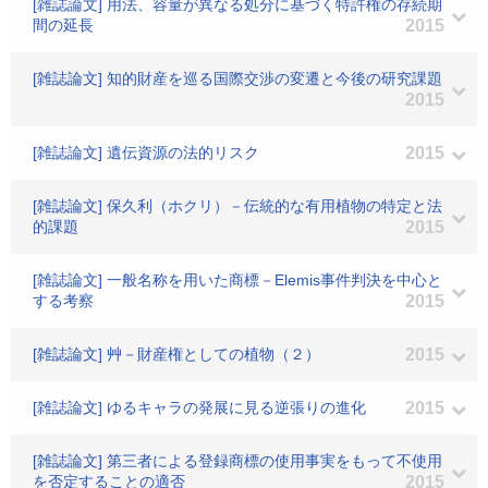
[雑誌論文] 用法、容量が異なる処分に基づく特許権の存続期
間の延長
2015
[雑誌論文] 知的財産を巡る国際交渉の変遷と今後の研究課題
2015
[雑誌論文] 遺伝資源の法的リスク
2015
[雑誌論文] 保久利（ホクリ）－伝統的な有用植物の特定と法
的課題
2015
[雑誌論文] 一般名称を用いた商標－Elemis事件判決を中心と
する考察
2015
[雑誌論文] 艸－財産権としての植物（２）
2015
[雑誌論文] ゆるキャラの発展に見る逆張りの進化
2015
[雑誌論文] 第三者による登録商標の使用事実をもって不使用
を否定することの適否
2015