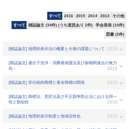
すべて
2016
2015
2014
2013
その他
すべて
雑誌論文 (34件) (うち査読あり 2件)
学会発表 (10件)
図書 (5件)
[雑誌論文] 地理的表示法の概要と今後の課題について
2016
[雑誌論文] 遺伝子洗浄－消費者保護法及び薬物関連法の無力
化－
2016
[雑誌論文] 非伝統的商標と著名商標の関係
2016
[雑誌論文] 商標法、意匠法及び不正競争防止法における同一
性と類似性
2016
[雑誌論文] 地理的表示制度と地域活性化
2015