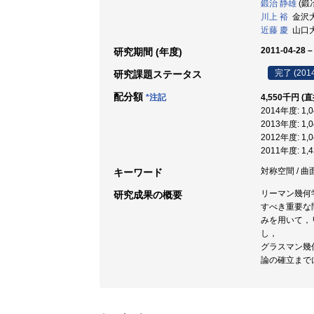
鍛治 静雄
(鍛
川上 裕
金沢大学
近藤 慶
山口大学
2011-04-28 –
研究期間 (年度)
完了 (201
研究課題ステータス
配分額
*注記
4,550千円 (
2014年度: 1
2013年度: 1
2012年度: 1
2011年度: 1
対称空間 / 曲
キーワード
リーマン幾何
研究成果の概要
すべき重要な
みを用いて，
し，
グラスマン幾
論の確立まで