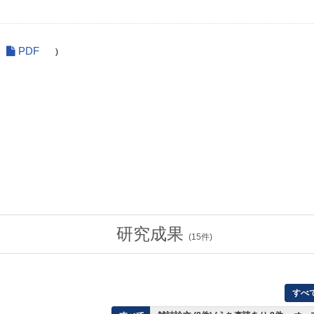
PDF
)
研究成果
(
15
件)
すべ