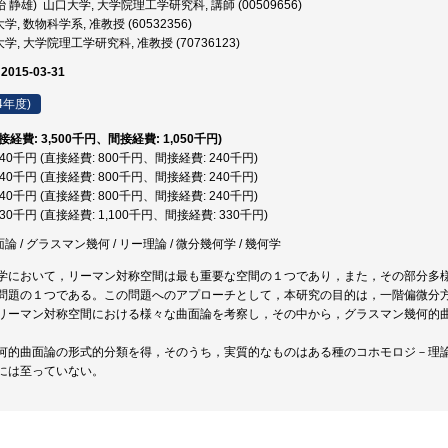
冶 静雄) 山口大学, 大学院理工学研究科, 講師 (00509656)
, 数物科学系, 准教授 (60532356)
, 大学院理工学研究科, 准教授 (70736123)
 2015-03-31
4年度)
直接経費: 3,500千円、間接経費: 1,050千円)
,040千円 (直接経費: 800千円、間接経費: 240千円)
,040千円 (直接経費: 800千円、間接経費: 240千円)
,040千円 (直接経費: 800千円、間接経費: 240千円)
,430千円 (直接経費: 1,100千円、間接経費: 330千円)
面論 / グラスマン幾何 / リー理論 / 微分幾何学 / 幾何学
学において，リーマン対称空間は最も重要な空間の１つであり，また，その部分多
問題の１つである。この問題へのアプローチとして，本研究の目的は，一階偏微分
リーマン対称空間における様々な曲面論を考察し，その中から，グラスマン幾何的
何的曲面論の形式的分類を得，そのうち，実質的なものはある種のコホモロジ－理
には至っていない。