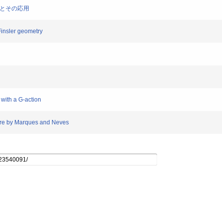
理とその応用
insler geometry
with a G-action
ure by Marques and Neves