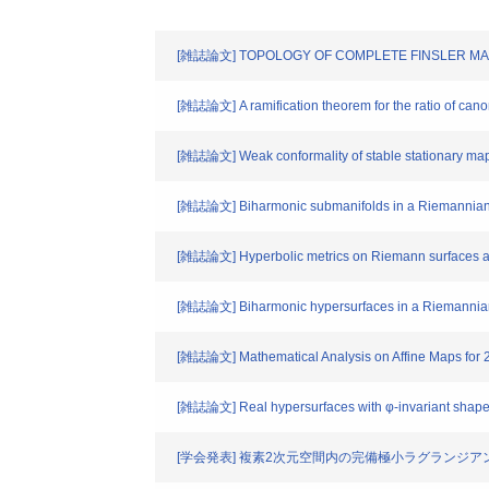
[雑誌論文] TOPOLOGY OF COMPLETE FINSLER MA
[雑誌論文] A ramification theorem for the ratio of canoni
[雑誌論文] Weak conformality of stable stationary maps 
[雑誌論文] Biharmonic submanifolds in a Riemannian m
[雑誌論文] Hyperbolic metrics on Riemann surfaces and
[雑誌論文] Biharmonic hypersurfaces in a Riemannian 
[雑誌論文] Mathematical Analysis on Affine Maps for 2
[雑誌論文] Real hypersurfaces with φ-invariant shape 
[学会発表] 複素2次元空間内の完備極小ラグランジ