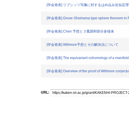
[学会発表] リプシッツ写像に対するはめ込み近似定
[学会発表] Grove-Shiohama type sphere theorem in F
[学会発表] Chen 予想と３重調和部分多様体
[学会発表] Willmore予想とその解決法について
[学会発表] The equivariant cohomology of a manifold 
[学会発表] Overview of the proof of Willmore conject
URL: