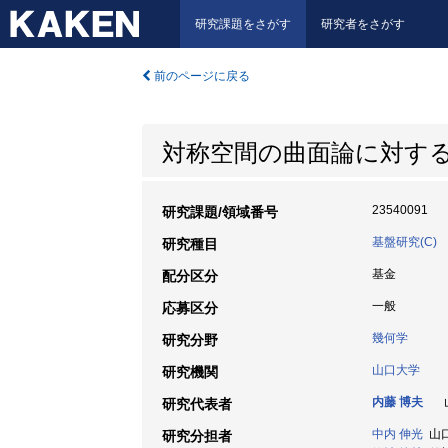
研究課題をさがす
研究者をさがす
前のページに戻る
対称空間の曲面論に対す
23540091
研究課題/領域番号
基盤研究(C)
研究種目
基金
配分区分
一般
応募区分
幾何学
研究分野
山口大学
研究機関
内藤 博夫
山
研究代表者
中内 伸光
山口
研究分担者