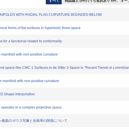
すべて
雑誌論文 (8件) (うち査読あり 8件、 オ
NIFOLDS WITH RADIAL FLAG CURVATURE BOUNDED BELOW
cal forms of flat surfaces in hyperbolic three-space
for a functional related to conformality
anifold with non-positive curvature
 space-like CMC-1 Surfaces in de Sitter 3-Space in "Recent Trends in Lorentzia
manifold with non-positive curvature
D Shape Interpolation
operator in a complex projective space
アン曲面のガウス写像と全曲率の関係について